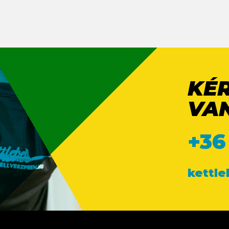
KÉ
VA
+36
kettl