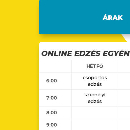
ÁRAK
ONLINE EDZÉS EGYÉ
HÉTFŐ
csoportos
6:00
edzés
személyi
7:00
edzés
8:00
9:00