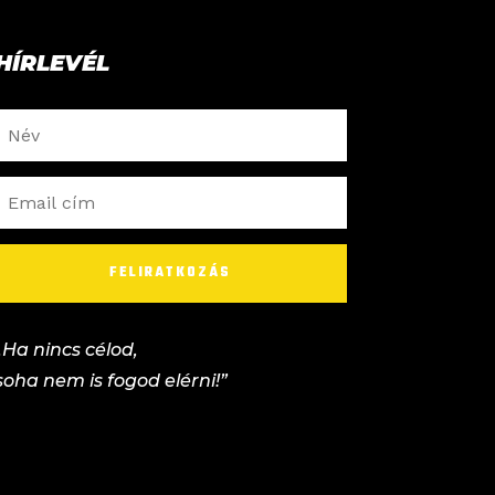
HÍRLEVÉL
FELIRATKOZÁS
„Ha nincs célod,
soha nem is fogod elérni!”