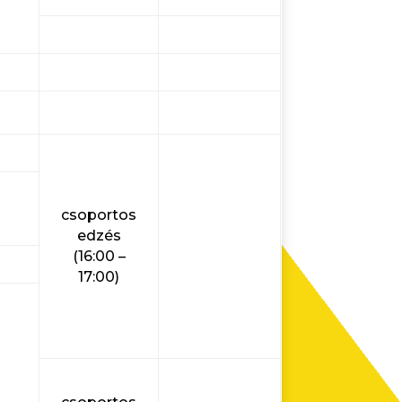
csoportos
edzés
(16:00 –
17:00)