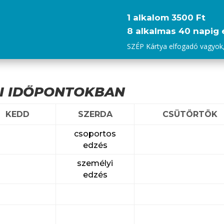
1 alkalom
3500 Ft
8 alkalmas 40 napig 
SZÉP Kártya elfogadó vagyok, 
NI IDŐPONTOKBAN
KEDD
SZERDA
CSÜTÖRTÖK
csoportos
edzés
személyi
edzés