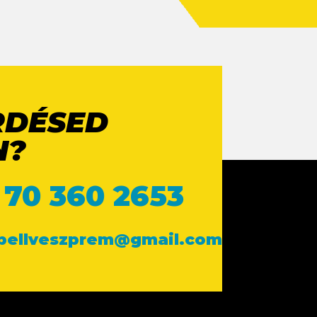
RDÉSED
N?
 70 360 2653
ebellveszprem@gmail.com