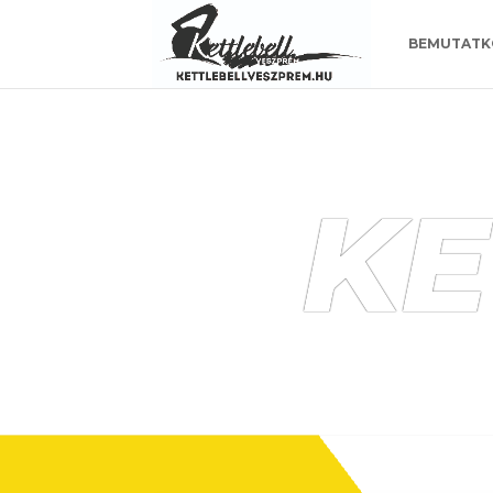
https://www.kettlebellveszprem.hu/
BEMUTATK
KE