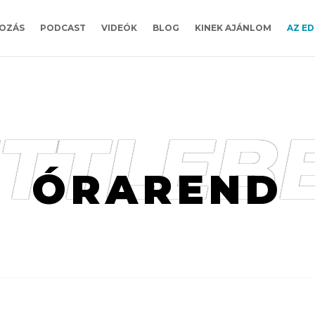
OZÁS
PODCAST
VIDEÓK
BLOG
KINEK AJÁNLOM
AZ ED
TTLEB
ÓRAREND