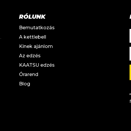
RÓLUNK
Bemutatkozás
A kettlebell
Kinek ajánlom
Az edzés
KAATSU edzés
Órarend
Blog