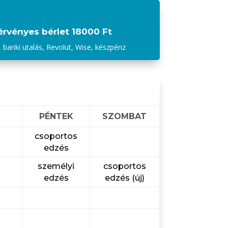
érvényes bérlet
18000 Ft
banki utalás, Revolut, Wise, készpénz
PÉNTEK
SZOMBAT
csoportos
edzés
személyi
csoportos
edzés
edzés (új)