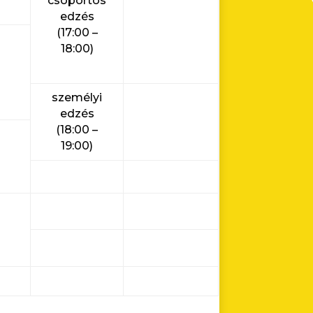
csoportos
edzés
(17:00 –
18:00)
s
személyi
edzés
(18:00 –
19:00)
s
s