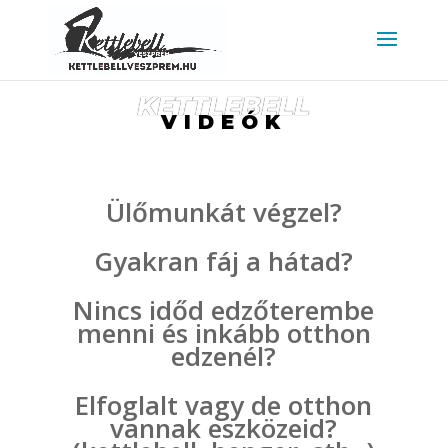
https://www.kettlebellveszprem.hu/
KETTLEBELL
VIDEÓK
Ülőmunkát végzel?
Gyakran fáj a hátad?
Nincs időd edzőterembe
menni és inkább otthon
edzenél?
Elfoglalt vagy de otthon
vannak eszközeid?