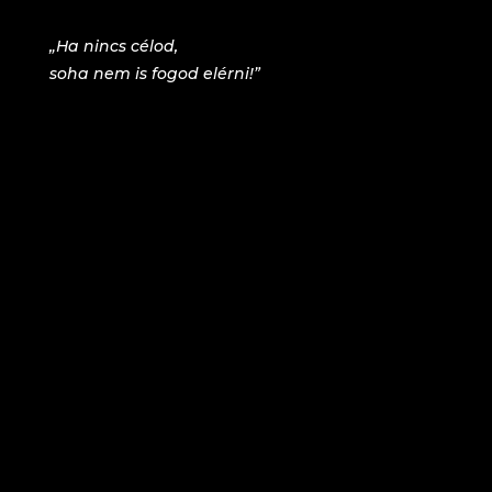
„Ha nincs célod,
soha nem is fogod elérni!”