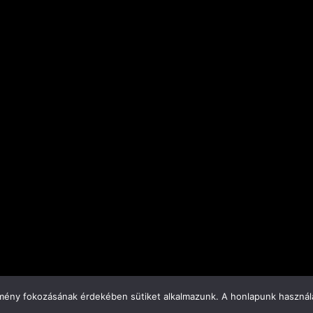
élmény fokozásának érdekében sütiket alkalmazunk. A honlapunk használa