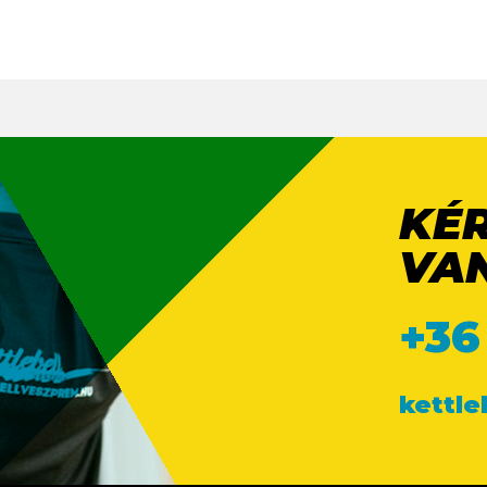
KÉ
VA
+36
kettl