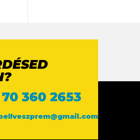
RDÉSED
N?
 70 360 2653
ebellveszprem@gmail.com