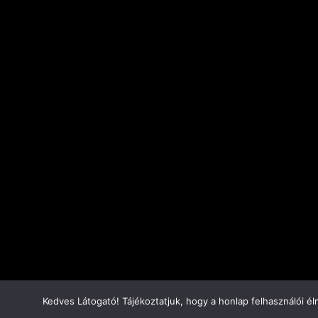
Kedves Látogató! Tájékoztatjuk, hogy a honlap felhasználói 