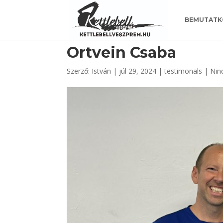
https://www.kettlebellveszprem.hu/
BEMUTATK
Ortvein Csaba
Szerző:
István
|
júl 29, 2024
|
testimonals
|
Nin