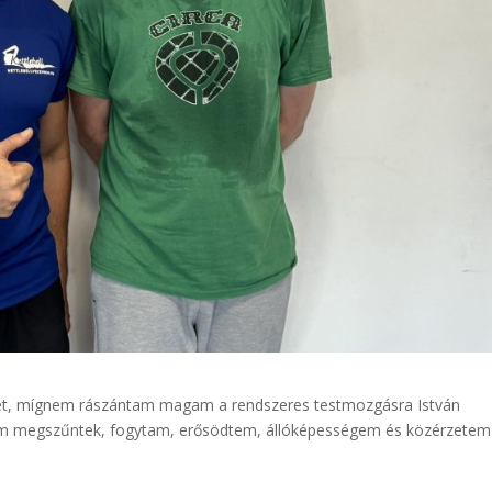
rzet, mígnem rászántam magam a rendszeres testmozgásra István
zaim megszűntek, fogytam, erősödtem, állóképességem és közérzetem