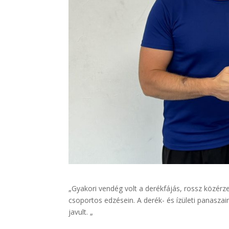
„Gyakori vendég volt a derékfájás, rossz közé
csoportos edzésein. A derék- és ízületi panas
javult. „