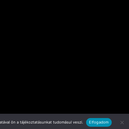
tával ön a tájékoztatásunkat tudomásul veszi.
Elfogadom