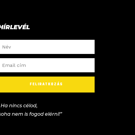
HÍRLEVÉL
FELIRATKOZÁS
„Ha nincs célod,
soha nem is fogod elérni!”