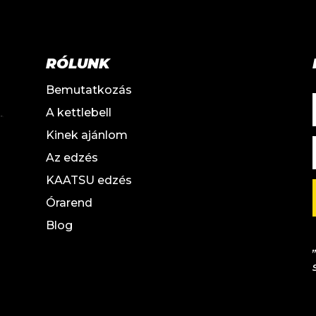
RÓLUNK
Bemutatkozás
A kettlebell
Kinek ajánlom
Az edzés
KAATSU edzés
Órarend
Blog