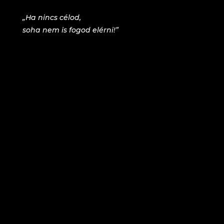
„Ha nincs célod,
soha nem is fogod elérni!”