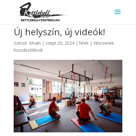
https://www.kettlebellveszprem.hu/
Új helyszín, új videók!
Szerző:
István
|
szept 25, 2024
|
hírek
|
Nincsenek
hozzászólások