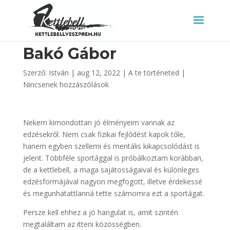
https://www.kettlebellveszprem.hu/
Bakó Gábor
Szerző:
István
|
aug 12, 2022
|
A te történeted
|
Nincsenek hozzászólások
Nekem kimondottan jó élményeim vannak az
edzésekről. Nem csak fizikai fejlődést kapok tőle,
hanem egyben szellemi és mentális kikapcsolódást is
jelent. Többféle sportággal is próbálkoztam korábban,
de a kettlebell, a maga sajátosságaival és különleges
edzésformájával nagyon megfogott, illetve érdekessé
és megunhatattlanná tette számomra ezt a sportágat.
Persze kell ehhez a jó hangulat is, amit szintén
megtaláltam az itteni közösségben.