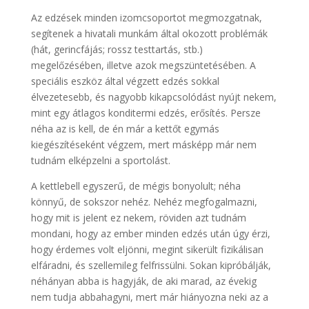
Az edzések minden izomcsoportot megmozgatnak,
segítenek a hivatali munkám által okozott problémák
(hát, gerincfájás; rossz testtartás, stb.)
megelőzésében, illetve azok megszüntetésében. A
speciális eszköz által végzett edzés sokkal
élvezetesebb, és nagyobb kikapcsolódást nyújt nekem,
mint egy átlagos konditermi edzés, erősítés. Persze
néha az is kell, de én már a kettőt egymás
kiegészítéseként végzem, mert másképp már nem
tudnám elképzelni a sportolást.
A kettlebell egyszerű, de mégis bonyolult; néha
könnyű, de sokszor nehéz. Nehéz megfogalmazni,
hogy mit is jelent ez nekem, röviden azt tudnám
mondani, hogy az ember minden edzés után úgy érzi,
hogy érdemes volt eljönni, megint sikerült fizikálisan
elfáradni, és szellemileg felfrissülni. Sokan kipróbálják,
néhányan abba is hagyják, de aki marad, az évekig
nem tudja abbahagyni, mert már hiányozna neki az a