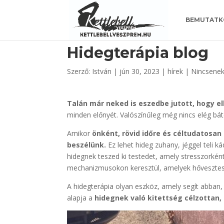
https://www.kettlebellveszprem.hu/
BEMUTATK
Hidegterápia blog
Szerző:
István
|
jún 30, 2023
|
hírek
|
Nincsenek
Talán már neked is eszedbe jutott, hogy e
minden előnyét. Valószínűleg még nincs elég bát
Amikor
önként, rövid időre és céltudatosan
beszélünk.
Ez lehet hideg zuhany, jéggel teli k
hidegnek teszed ki testedet, amely stresszorként
mechanizmusokon keresztül, amelyek hővesztes
A hidegterápia olyan eszköz, amely segít abban,
alapja a
hidegnek való kitettség célzottan,