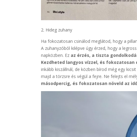
2. Hideg zuhany
Ha fokozatosan csinálod meglátod, hogy a pillana
A zuhanyzóból kilépve úgy érzed, hogy a legros
napközben. Ez
az érzés, a tiszta gondolkodá
Kezdheted langyos vízzel, és fokozatosan
inkább kiszállnál, de közben bírod még egy kicsit
majd a törzsre és végül a fejre. Ne felejts el mél
másodpercig, és fokozatosan növeld az id