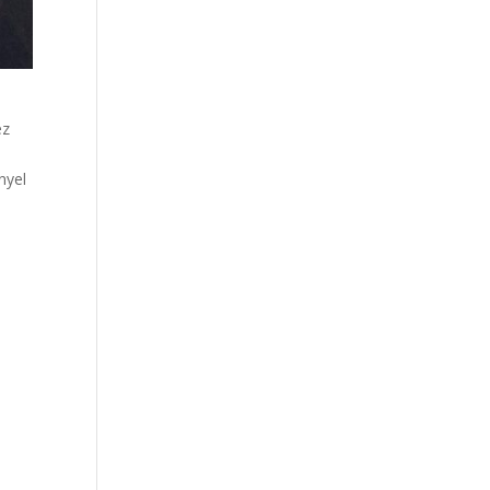
ez
nyel