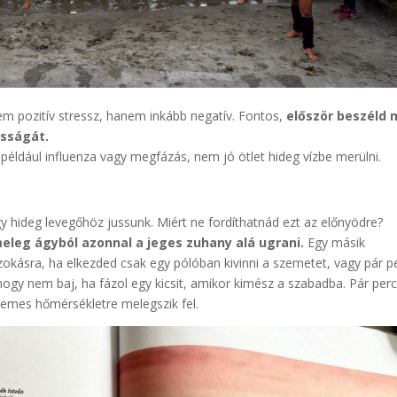
em pozitív stressz, hanem inkább negatív. Fontos,
először beszéld
asságát.
például influenza vagy megfázás, nem jó ötlet hideg vízbe merülni.
ogy hideg levegőhöz jussunk. Miért ne fordíthatnád ezt az előnyödre?
eleg ágyból azonnal a jeges zuhany alá ugrani.
Egy másik
okásra, ha elkezded csak egy pólóban kivinni a szemetet, vagy pár p
 hogy nem baj, ha fázol egy kicsit, amikor kimész a szabadba. Pár per
emes hőmérsékletre melegszik fel.