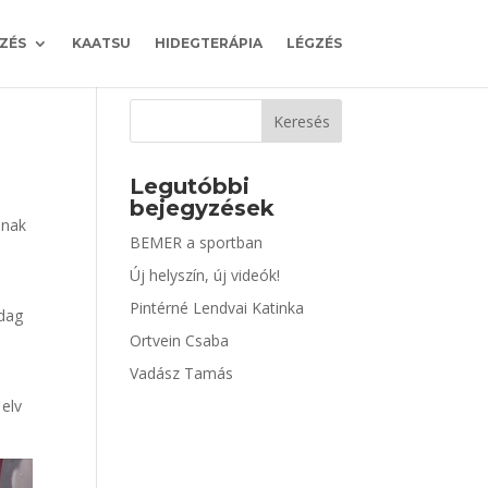
ZÉS
KAATSU
HIDEGTERÁPIA
LÉGZÉS
Keresés
Legutóbbi
bejegyzések
nnak
BEMER a sportban
Új helyszín, új videók!
Pintérné Lendvai Katinka
adag
Ortvein Csaba
Vadász Tamás
 elv