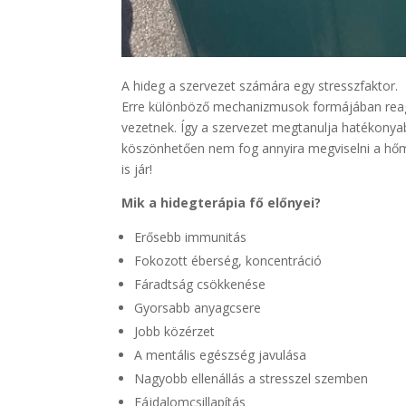
A hideg a szervezet számára egy stresszfaktor.
Erre különböző mechanizmusok formájában reag
vezetnek. Így a szervezet megtanulja hatékony
köszönhetően nem fog annyira megviselni a hőm
is jár!
Mik a hidegterápia fő előnyei?
Erősebb immunitás
Fokozott éberség, koncentráció
Fáradtság csökkenése
Gyorsabb anyagcsere
Jobb közérzet
A mentális egészség javulása
Nagyobb ellenállás a stresszel szemben
Fájdalomcsillapítás