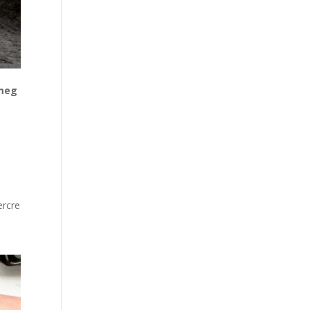
 meg
ercre
c