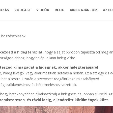
OZÁS
PODCAST
VIDEÓK
BLOG
KINEK AJÁNLOM
AZ ED
 hozzászólások
lkezded a hidegterápiát,
hogy a saját bőrödön tapasztalod meg a
orságod ahhoz, hogy belépj a kinti hideg vízbe.
 teszed ki magadat a hidegnek, akkor hidegterápiáról
ád, hideg levegő, vagy akár mezítláb sétálás a hóban. Ez alatt egy kis 
 hat a testre. Ezután a szervezet reagálni kezd rá szabályozó
ég csökkenéséhez és hőtermeléshez vezetnek.
 hogy hatékonyabban alkalmazkodj a hideghez, és jobban elviseld. Az
 rendszeresen, és rövid ideig, ellenőrzött körülmények közt.