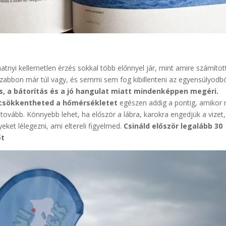
tnyi kellemetlen érzés sokkal több előnnyel jár, mint amire számított
szabbon már túl vagy, és semmi sem fog kibillenteni az egyensúlyodb
s, a bátorítás és a jó hangulat miatt mindenképpen megéri.
 csökkentheted a hőmérsékletet
egészen addig a pontig, amikor
 tovább. Könnyebb lehet, ha először a lábra, karokra engedjük a vizet,
yeket lélegezni, ami eltereli figyelmed.
Csináld először legalább 30
őt