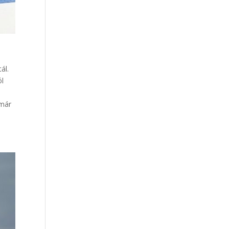
ál.
ól
 már