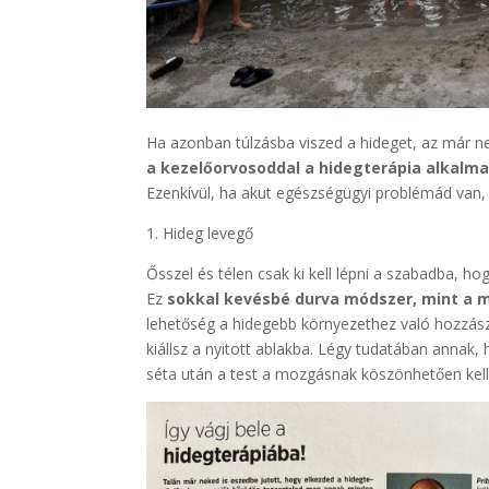
Ha azonban túlzásba viszed a hideget, az már n
a kezelőorvosoddal a hidegterápia alkalm
Ezenkívül, ha akut egészségügyi problémád van, 
1. Hideg levegő
Ősszel és télen csak ki kell lépni a szabadba, h
Ez
sokkal kevésbé durva módszer, mint a m
lehetőség a hidegebb környezethez való hozzász
kiállsz a nyitott ablakba. Légy tudatában annak,
séta után a test a mozgásnak köszönhetően kell