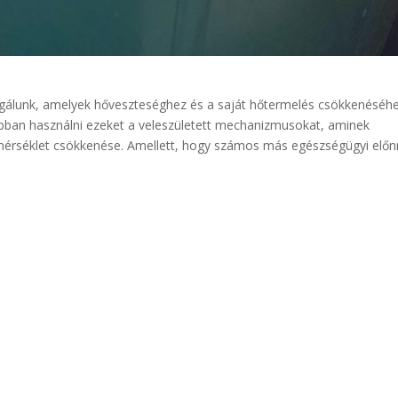
álunk, amelyek hőveszteséghez és a saját hőtermelés csökkenéséh
abban használni ezeket a veleszületett mechanizmusokat, aminek
érséklet csökkenése. Amellett, hogy számos más egészségügyi előn